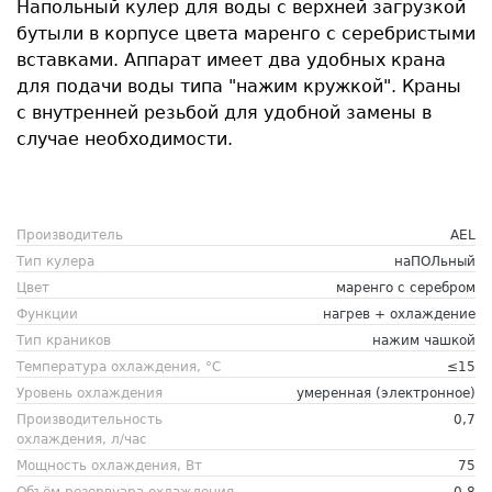
Напольный кулер для воды с верхней загрузкой
бутыли в корпусе цвета маренго с серебристыми
вставками. Аппарат имеет два удобных крана
для подачи воды типа "нажим кружкой". Краны
с внутренней резьбой для удобной замены в
случае необходимости.
Производитель
AEL
Тип кулера
наПОЛьный
Цвет
маренго с серебром
Функции
нагрев + охлаждение
Тип краников
нажим чашкой
Температура охлаждения, °C
≤15
Уровень охлаждения
умеренная (электронное)
Производительность
0,7
охлаждения, л/час
Мощность охлаждения, Вт
75