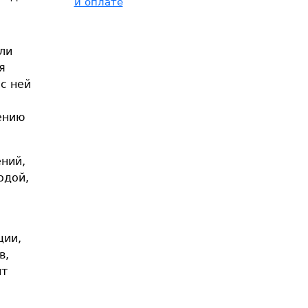
и оплате
ли
я
с ней
ению
ний,
одой,
ции,
в,
ит