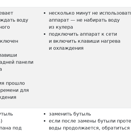
евает
несколько минут не использоват
аждать воду
аппарат — не набирать воду
ного
из кулера
подключить аппарат к сети
дключен
и включить клавиши нагрева
и охлаждения
лавиши
задней панели
а
ия прошло
времени для
аждения
утыль
заменить бутыль
)
если после замены бутыли прот
пана под
воды продолжается, обратиться