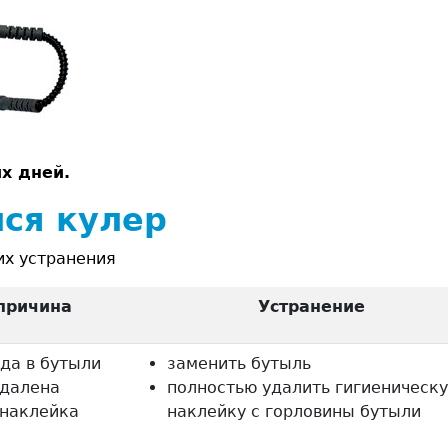
их
дней.
лся кулер
их устранения
причина
Устранение
да в бутыли
заменить бутыль
удалена
полностью удалить гигиеническ
 наклейка
наклейку с горловины бутыли