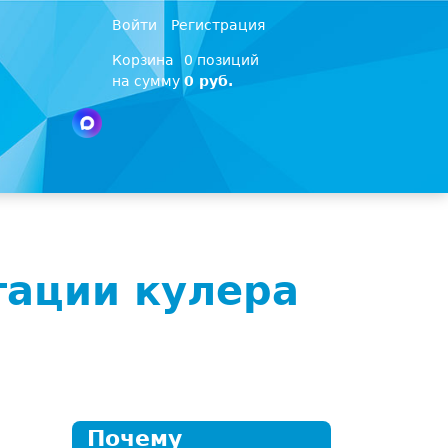
Войти
Регистрация
Корзина
0 позиций
на сумму
0 руб.
тации кулера
Почему