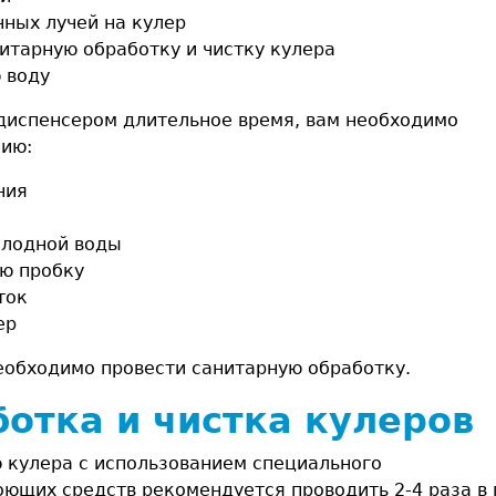
ных лучей на кулер
нитарную обработку и чистку кулера
 воду
 диспенсером длительное время, вам необходимо
нию:
ния
олодной воды
ую пробку
ток
ер
еобходимо провести санитарную обработку.
отка и чистка кулеров
 кулера с использованием специального
оющих средств рекомендуется проводить
2-4
раза в 