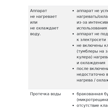
Аппарат
аппарат не усп
не нагревает
нагревать/охл
или
из-за интенсив
не охлаждает
использования
воду.
аппарат не по
к электросети
не включены к
(тумблеры на 
кулера) нагрев
и охлаждения
после включен
недостаточно 
нагрева / охл
Протечка воды
бракованная б
(микротрещина
отсутствие кла