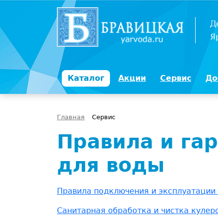
Д
Я
Каталог
Акции
Сервис
До
Главная
Сервис
Правила и га
для воды
Правила подключения и эксплуатации
Санитарная обработка и чистка кулер