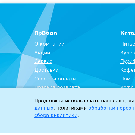
ЯрВода
Ката
О компании
Питье
Акции
Кулер
Сервис
Пури
Доставка
Кофе
Способы оплаты
Помпы
Правила возврата
Кофе
Контакты
Оборо
Продолжая использовать наш сайт, в
данных
, политиками
обработки персо
сбора аналитики
.